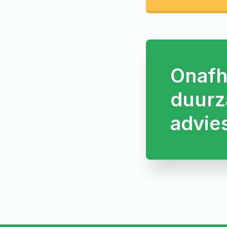
Onafh
duurz
advie