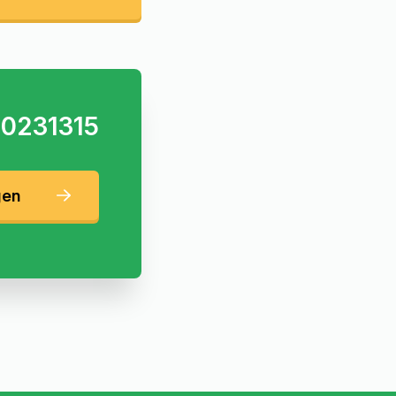
0231315
gen