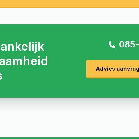
ankelijk
085-
aamheid
Advies aanvra
s