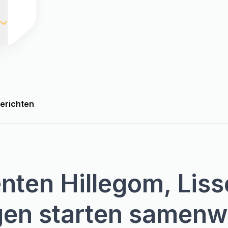
berichten
ten Hillegom, Liss
gen starten samenw