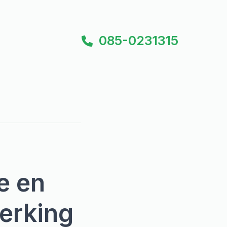
085-0231315
e en
erking