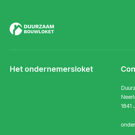
Het ondernemersloket
Con
Duur
Neerl
1841 
onde