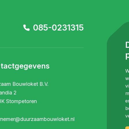
085-0231315
p
tactgegevens
W
w
zaam Bouwloket B.V.
v
andia 2
m
e
JK Stompetoren
b
v
rnemer@duurzaambouwloket.nl