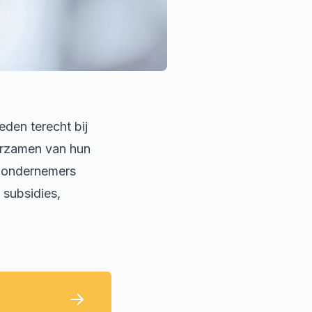
den terecht bij
urzamen van hun
e ondernemers
 subsidies,