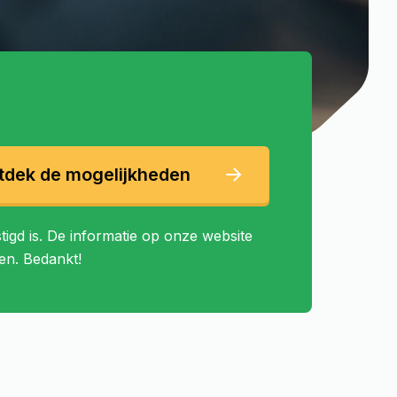
tdek de mogelijkheden
tigd is. De informatie op onze website
en. Bedankt!