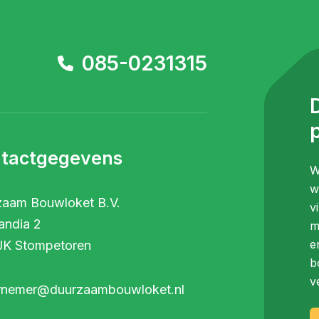
085-0231315
p
tactgegevens
W
w
zaam Bouwloket B.V.
v
andia 2
m
e
JK Stompetoren
b
v
rnemer@duurzaambouwloket.nl