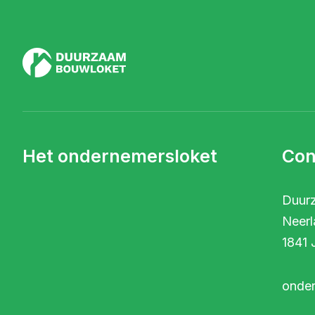
Het ondernemersloket
Con
Duur
Neerl
1841 
onde