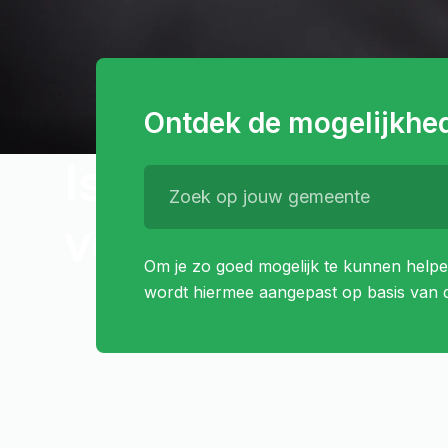
Ontdek de mogelijkhe
Is jouw onderne
voor de toekoms
Om je zo goed mogelijk te kunnen helpen
wordt hiermee aangepast op basis van d